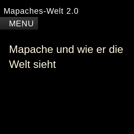
Mapaches-Welt 2.0
Mapache und wie er die
Mapaches Welt
Welt sieht
Photos "Um die Welt"
Costa Rica
Deutschland
Japan
Kanada
Kolumbien
Barranquilla
Bogotá
Cartagena
La Guajira
Leticia
Los Andes
Santa Marta