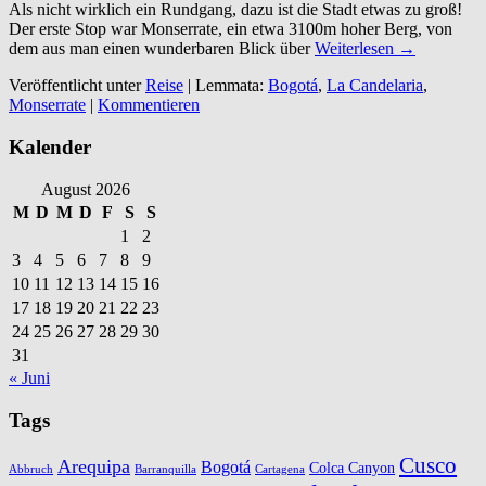
Als nicht wirklich ein Rundgang, dazu ist die Stadt etwas zu groß!
Der erste Stop war Monserrate, ein etwa 3100m hoher Berg, von
dem aus man einen wunderbaren Blick über
Weiterlesen →
Veröffentlicht unter
Reise
|
Lemmata:
Bogotá
,
La Candelaria
,
Monserrate
|
Kommentieren
Kalender
August 2026
M
D
M
D
F
S
S
1
2
3
4
5
6
7
8
9
10
11
12
13
14
15
16
17
18
19
20
21
22
23
24
25
26
27
28
29
30
31
« Juni
Tags
Cusco
Arequipa
Bogotá
Colca Canyon
Abbruch
Barranquilla
Cartagena