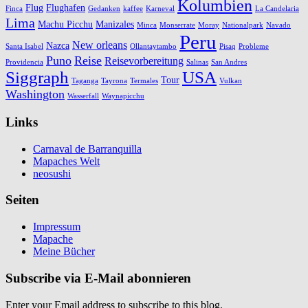
Kolumbien
Flug
Flughafen
Finca
Gedanken
kaffee
Karneval
La Candelaria
Lima
Machu Picchu
Manizales
Minca
Monserrate
Moray
Nationalpark
Navado
Peru
New orleans
Nazca
Santa Isabel
Ollantaytambo
Pisaq
Probleme
Puno
Reise
Reisevorbereitung
Providencia
Salinas
San Andres
Siggraph
USA
Tour
Taganga
Tayrona
Termales
Vulkan
Washington
Wasserfall
Waynapicchu
Links
Carnaval de Barranquilla
Mapaches Welt
neosushi
Seiten
Impressum
Mapache
Meine Bücher
Subscribe via E-Mail abonnieren
Enter your Email address to subscribe to this blog.