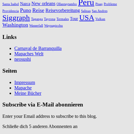
Peru
New orleans
Nazca
Santa Isabel
Ollantaytambo
Pisaq
Probleme
Puno
Reise
Reisevorbereitung
Providencia
Salinas
San Andres
Siggraph
USA
Tour
Taganga
Tayrona
Termales
Vulkan
Washington
Wasserfall
Waynapicchu
Links
Carnaval de Barranquilla
Mapaches Welt
neosushi
Seiten
Impressum
Mapache
Meine Bücher
Subscribe via E-Mail abonnieren
Enter your Email address to subscribe to this blog.
Schließe dich 5 anderen Abonnenten an