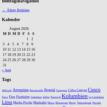
Beitragsnavigation
←
Ältere Beiträge
Kalender
August 2026
M
D
M
D
F
S
S
1
2
3
4
5
6
7
8
9
10
11
12
13
14
15
16
17
18
19
20
21
22
23
24
25
26
27
28
29
30
31
« Juni
Tags
Cusco
Arequipa
Bogotá
Colca Canyon
Abbruch
Barranquilla
Cartagena
Kolumbien
Flug
Flughafen
Finca
Gedanken
kaffee
Karneval
La Candelaria
Lima
Machu Picchu
Manizales
Minca
Monserrate
Moray
Nationalpark
Navado