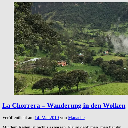
La Chorrera – Wanderung in den Wolken
Veröffentlicht am
14. Mai 2019
von
Mapache
Mit dem Regen ist nicht zu spassen. Kaum denk man, man hat ihn