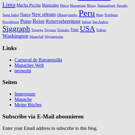
Lima
Machu Picchu
Manizales
Minca
Monserrate
Moray
Nationalpark
Navado
Peru
New orleans
Nazca
Santa Isabel
Ollantaytambo
Pisaq
Probleme
Puno
Reise
Reisevorbereitung
Providencia
Salinas
San Andres
Siggraph
USA
Tour
Taganga
Tayrona
Termales
Vulkan
Washington
Wasserfall
Waynapicchu
Links
Carnaval de Barranquilla
Mapaches Welt
neosushi
Seiten
Impressum
Mapache
Meine Bücher
Subscribe via E-Mail abonnieren
Enter your Email address to subscribe to this blog.