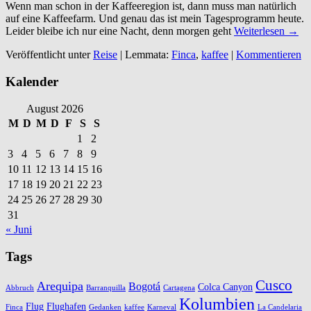
Wenn man schon in der Kaffeeregion ist, dann muss man natürlich
auf eine Kaffeefarm. Und genau das ist mein Tagesprogramm heute.
Leider bleibe ich nur eine Nacht, denn morgen geht
Weiterlesen →
Veröffentlicht unter
Reise
|
Lemmata:
Finca
,
kaffee
|
Kommentieren
Kalender
August 2026
M
D
M
D
F
S
S
1
2
3
4
5
6
7
8
9
10
11
12
13
14
15
16
17
18
19
20
21
22
23
24
25
26
27
28
29
30
31
« Juni
Tags
Cusco
Arequipa
Bogotá
Colca Canyon
Abbruch
Barranquilla
Cartagena
Kolumbien
Flug
Flughafen
Finca
Gedanken
kaffee
Karneval
La Candelaria