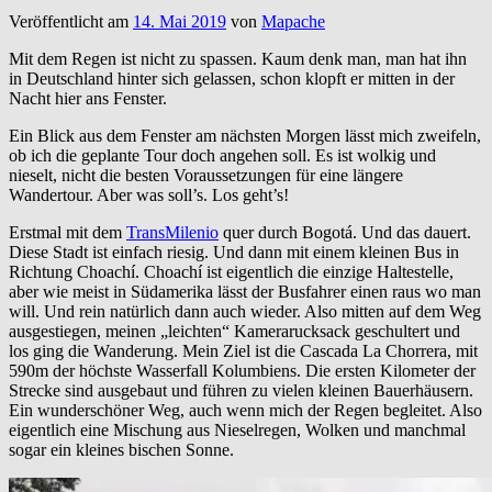
Veröffentlicht am
14. Mai 2019
von
Mapache
Mit dem Regen ist nicht zu spassen. Kaum denk man, man hat ihn
in Deutschland hinter sich gelassen, schon klopft er mitten in der
Nacht hier ans Fenster.
Ein Blick aus dem Fenster am nächsten Morgen lässt mich zweifeln,
ob ich die geplante Tour doch angehen soll. Es ist wolkig und
nieselt, nicht die besten Voraussetzungen für eine längere
Wandertour. Aber was soll’s. Los geht’s!
Erstmal mit dem
TransMilenio
quer durch Bogotá. Und das dauert.
Diese Stadt ist einfach riesig. Und dann mit einem kleinen Bus in
Richtung Choachí. Choachí ist eigentlich die einzige Haltestelle,
aber wie meist in Südamerika lässt der Busfahrer einen raus wo man
will. Und rein natürlich dann auch wieder. Also mitten auf dem Weg
ausgestiegen, meinen „leichten“ Kamerarucksack geschultert und
los ging die Wanderung. Mein Ziel ist die Cascada La Chorrera, mit
590m der höchste Wasserfall Kolumbiens. Die ersten Kilometer der
Strecke sind ausgebaut und führen zu vielen kleinen Bauerhäusern.
Ein wunderschöner Weg, auch wenn mich der Regen begleitet. Also
eigentlich eine Mischung aus Nieselregen, Wolken und manchmal
sogar ein kleines bischen Sonne.