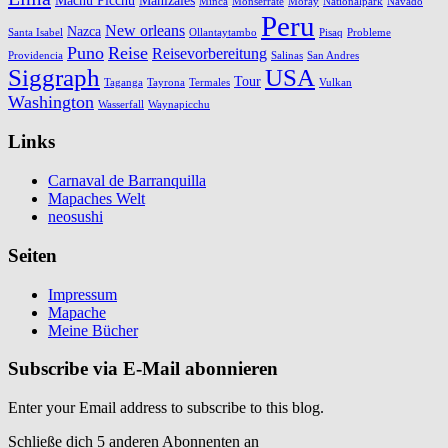
Machu Picchu
Manizales
Minca
Monserrate
Moray
Nationalpark
Navado
Peru
New orleans
Nazca
Santa Isabel
Ollantaytambo
Pisaq
Probleme
Puno
Reise
Reisevorbereitung
Providencia
Salinas
San Andres
Siggraph
USA
Tour
Taganga
Tayrona
Termales
Vulkan
Washington
Wasserfall
Waynapicchu
Links
Carnaval de Barranquilla
Mapaches Welt
neosushi
Seiten
Impressum
Mapache
Meine Bücher
Subscribe via E-Mail abonnieren
Enter your Email address to subscribe to this blog.
Schließe dich 5 anderen Abonnenten an