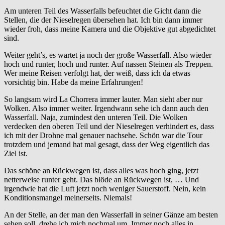
Am unteren Teil des Wasserfalls befeuchtet die Gicht dann die
Stellen, die der Nieselregen übersehen hat. Ich bin dann immer
wieder froh, dass meine Kamera und die Objektive gut abgedichtet
sind.
Weiter geht’s, es wartet ja noch der große Wasserfall. Also wieder
hoch und runter, hoch und runter. Auf nassen Steinen als Treppen.
Wer meine Reisen verfolgt hat, der weiß, dass ich da etwas
vorsichtig bin. Habe da meine Erfahrungen!
So langsam wird La Chorrera immer lauter. Man sieht aber nur
Wolken. Also immer weiter. Irgendwann sehe ich dann auch den
Wasserfall. Naja, zumindest den unteren Teil. Die Wolken
verdecken den oberen Teil und der Nieselregen verhindert es, dass
ich mit der Drohne mal genauer nachsehe. Schön war die Tour
trotzdem und jemand hat mal gesagt, dass der Weg eigentlich das
Ziel ist.
Das schöne an Rückwegen ist, dass alles was hoch ging, jetzt
netterweise runter geht. Das blöde an Rückwegen ist, … Und
irgendwie hat die Luft jetzt noch weniger Sauerstoff. Nein, kein
Konditionsmangel meinerseits. Niemals!
An der Stelle, an der man den Wasserfall in seiner Gänze am besten
sehen soll, drehe ich mich nochmal um. Immer noch alles in