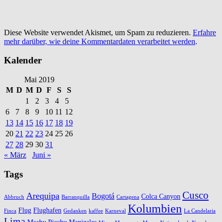
Diese Website verwendet Akismet, um Spam zu reduzieren.
Erfahre
mehr darüber, wie deine Kommentardaten verarbeitet werden
.
Kalender
Mai 2019
M
D
M
D
F
S
S
1
2
3
4
5
6
7
8
9
10
11
12
13
14
15
16
17
18
19
20
21
22
23
24
25
26
27
28
29
30
31
« März
Juni »
Tags
Cusco
Arequipa
Bogotá
Colca Canyon
Abbruch
Barranquilla
Cartagena
Kolumbien
Flug
Flughafen
Finca
Gedanken
kaffee
Karneval
La Candelaria
Lima