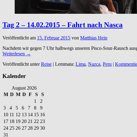
Tag 2 – 14.02.2015 – Fahrt nach Nasca
Veröffentlicht am
15. Februar 2015
von
Matthias Hein
Nachdem wir gegen 7 Uhr halbwegs unseren Pisco-Sour-Rausch ausgesc
Weiterlesen →
Veröffentlicht unter
Reise
|
Lemmata:
Lima
,
Nazca
,
Peru
|
Kommentie
Kalender
August 2026
M
D
M
D
F
S
S
1
2
3
4
5
6
7
8
9
10
11
12
13
14
15
16
17
18
19
20
21
22
23
24
25
26
27
28
29
30
31