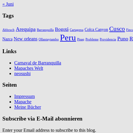
« Juni
Tags
Cusco
Arequipa
Bogotá
Colca Canyon
Abbruch
Barranquilla
Cartagena
Finc
Peru
Puno
R
New orleans
Nazca
Ollantaytambo
Pisaq
Probleme
Providencia
Links
Carnaval de Barranquilla
Mapaches Welt
neosushi
Seiten
Impressum
Mapache
Meine Bücher
Subscribe via E-Mail abonnieren
Enter your Email address to subscribe to this blog.