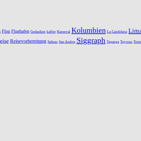
Kolumbien
Lim
Flug
Flughafen
a
Gedanken
kaffee
Karneval
La Candelaria
Siggraph
eise
Reisevorbereitung
Salinas
San Andres
Taganga
Tayrona
Term