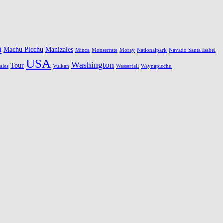
a
Machu Picchu
Manizales
Minca
Monserrate
Moray
Nationalpark
Navado Santa Isabel
USA
Washington
Tour
ales
Vulkan
Wasserfall
Waynapicchu