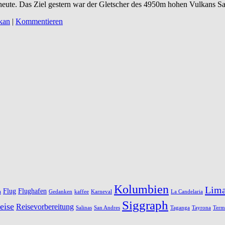
eute. Das Ziel gestern war der Gletscher des 4950m hohen Vulkans San
kan
|
Kommentieren
Kolumbien
Lim
Flug
Flughafen
a
Gedanken
kaffee
Karneval
La Candelaria
Siggraph
eise
Reisevorbereitung
Salinas
San Andres
Taganga
Tayrona
Term