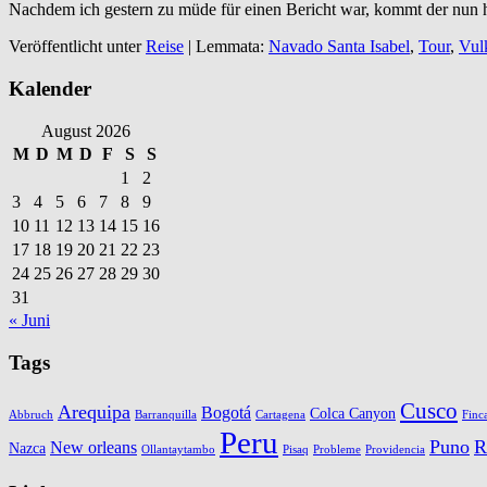
Nachdem ich gestern zu müde für einen Bericht war, kommt der nun h
Veröffentlicht unter
Reise
|
Lemmata:
Navado Santa Isabel
,
Tour
,
Vul
Kalender
August 2026
M
D
M
D
F
S
S
1
2
3
4
5
6
7
8
9
10
11
12
13
14
15
16
17
18
19
20
21
22
23
24
25
26
27
28
29
30
31
« Juni
Tags
Cusco
Arequipa
Bogotá
Colca Canyon
Abbruch
Barranquilla
Cartagena
Finc
Peru
Puno
R
New orleans
Nazca
Ollantaytambo
Pisaq
Probleme
Providencia