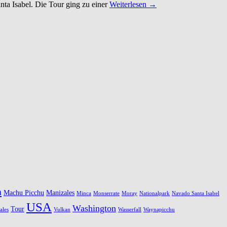
ta Isabel. Die Tour ging zu einer
Weiterlesen →
a
Machu Picchu
Manizales
Minca
Monserrate
Moray
Nationalpark
Navado Santa Isabel
USA
Washington
Tour
ales
Vulkan
Wasserfall
Waynapicchu