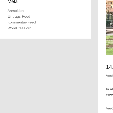
Meta
Anmelden
Eintrags-Feed
Kommentar-Feed
WordPress.org
14
Verö
In a
erwa
Verö