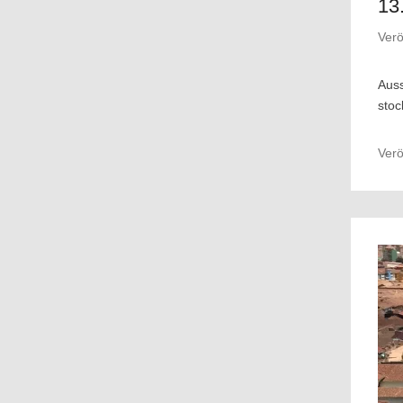
13
Verö
Auss
stoc
Verö