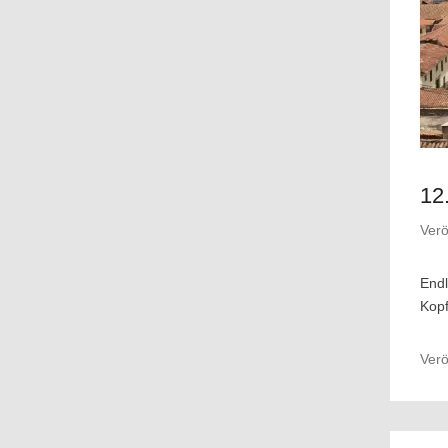
12
Verö
Endl
Kopf
Verö