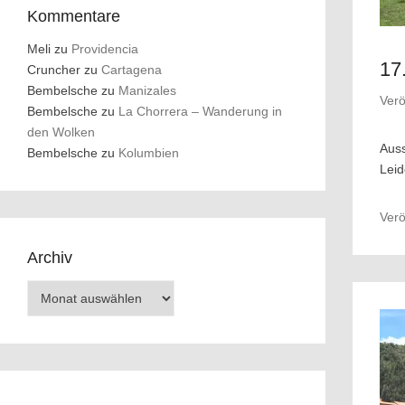
Kommentare
Meli
zu
Providencia
17
Cruncher
zu
Cartagena
Bembelsche
zu
Manizales
Verö
Bembelsche
zu
La Chorrera – Wanderung in
den Wolken
Auss
Bembelsche
zu
Kolumbien
Leid
Verö
Archiv
Archiv