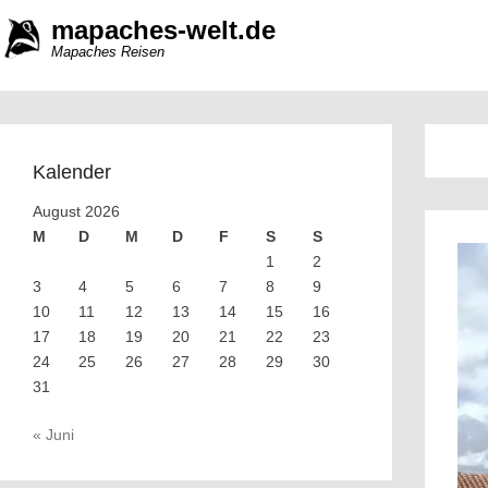
mapaches-welt.de
Mapaches Reisen
Kalender
August 2026
M
D
M
D
F
S
S
1
2
3
4
5
6
7
8
9
10
11
12
13
14
15
16
17
18
19
20
21
22
23
24
25
26
27
28
29
30
31
« Juni