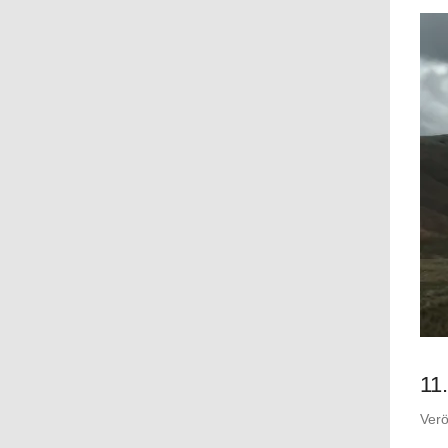
11
Verö