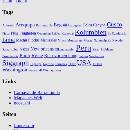
« Juli
Okt. »
Tags
Cusco
Arequipa
Bogotá
Colca Canyon
Abbruch
Barranquilla
Cartagena
Kolumbien
Flug
Flughafen
Finca
Gedanken
kaffee
Karneval
La Candelaria
Lima
Machu Picchu
Manizales
Minca
Monserrate
Moray
Nationalpark
Navado
Peru
New orleans
Nazca
Santa Isabel
Ollantaytambo
Pisaq
Probleme
Puno
Reise
Reisevorbereitung
Providencia
Salinas
San Andres
Siggraph
USA
Tour
Taganga
Tayrona
Termales
Vulkan
Washington
Wasserfall
Waynapicchu
Links
Carnaval de Barranquilla
Mapaches Welt
neosushi
Seiten
Impressum