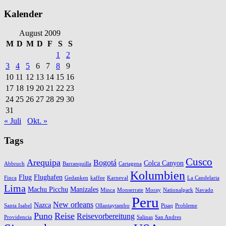
Kalender
August 2009
M
D
M
D
F
S
S
1
2
3
4
5
6
7
8
9
10
11
12
13
14
15
16
17
18
19
20
21
22
23
24
25
26
27
28
29
30
31
« Juli
Okt. »
Tags
Cusco
Arequipa
Bogotá
Colca Canyon
Abbruch
Barranquilla
Cartagena
Kolumbien
Flug
Flughafen
Finca
Gedanken
kaffee
Karneval
La Candelaria
Lima
Machu Picchu
Manizales
Minca
Monserrate
Moray
Nationalpark
Navado
Peru
New orleans
Nazca
Santa Isabel
Ollantaytambo
Pisaq
Probleme
Puno
Reise
Reisevorbereitung
Providencia
Salinas
San Andres