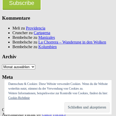
Subscribe
Kommentare
Meli
zu
Providencia
Cruncher
zu
Cartagena
Bembelsche
zu
Manizales
Bembelsche
zu
La Chorrera – Wanderung in den Wolken
Bembelsche
zu
Kolumbien
Archiv
Archiv
Meta
Datenschutz & Cookies: Diese Website verwendet Cookies. Wenn du die Website
Anmelden
weiterhin nutzt, stimmst du der Verwendung von Cookies zu.
Eintrags-Feed
Weitere Informationen, beispielsweise zur Kontrolle von Cookies, findest du hier:
Kommentar-Feed
Cookie-Richtlinie
WordPress.org
Copyright © 2019
mapaches-welt.de
Alle Rechte vorbehalten.
Adventurous Theme by
Catch Themes