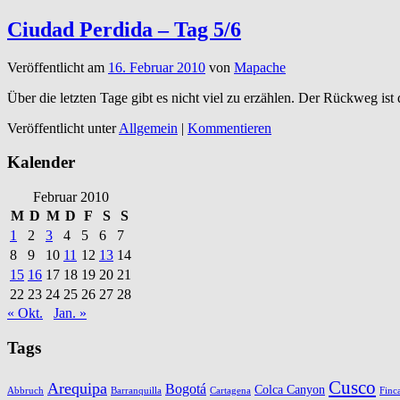
Ciudad Perdida – Tag 5/6
Veröffentlicht am
16. Februar 2010
von
Mapache
Über die letzten Tage gibt es nicht viel zu erzählen. Der Rückweg is
Veröffentlicht unter
Allgemein
|
Kommentieren
Kalender
Februar 2010
M
D
M
D
F
S
S
1
2
3
4
5
6
7
8
9
10
11
12
13
14
15
16
17
18
19
20
21
22
23
24
25
26
27
28
« Okt.
Jan. »
Tags
Cusco
Arequipa
Bogotá
Colca Canyon
Abbruch
Barranquilla
Cartagena
Finc