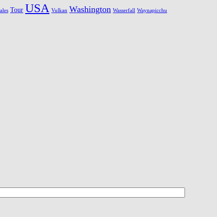
USA
Washington
Tour
ales
Vulkan
Wasserfall
Waynapicchu