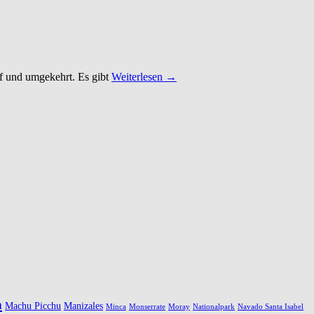
uf und umgekehrt. Es gibt
Weiterlesen →
a
Machu Picchu
Manizales
Minca
Monserrate
Moray
Nationalpark
Navado Santa Isabel