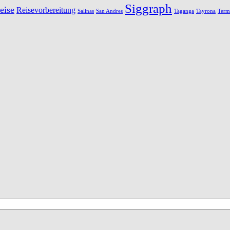
Siggraph
eise
Reisevorbereitung
Salinas
San Andres
Taganga
Tayrona
Term