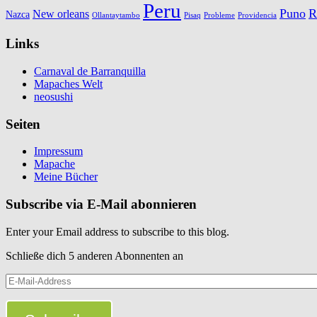
Peru
Puno
R
New orleans
Nazca
Ollantaytambo
Pisaq
Probleme
Providencia
Links
Carnaval de Barranquilla
Mapaches Welt
neosushi
Seiten
Impressum
Mapache
Meine Bücher
Subscribe via E-Mail abonnieren
Enter your Email address to subscribe to this blog.
Schließe dich 5 anderen Abonnenten an
E-
Mail-
Address