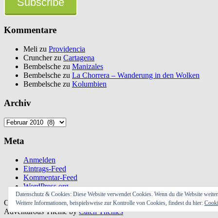
Subscribe
Kommentare
Meli
zu
Providencia
Cruncher
zu
Cartagena
Bembelsche
zu
Manizales
Bembelsche
zu
La Chorrera – Wanderung in den Wolken
Bembelsche
zu
Kolumbien
Archiv
Archiv
Meta
Anmelden
Eintrags-Feed
Kommentar-Feed
WordPress.org
Datenschutz & Cookies: Diese Website verwendet Cookies. Wenn du die Website weiter
Copyright © 2019
mapaches-welt.de
Alle Rechte vorbehalten.
Weitere Informationen, beispielsweise zur Kontrolle von Cookies, findest du hier:
Cooki
Adventurous Theme by
Catch Themes