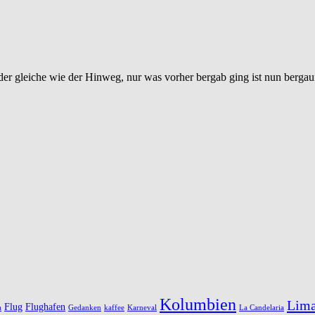
t der gleiche wie der Hinweg, nur was vorher bergab ging ist nun berga
Kolumbien
Lim
Flug
Flughafen
a
Gedanken
kaffee
Karneval
La Candelaria