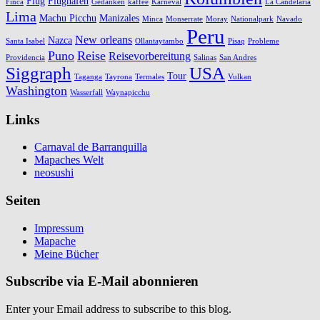
Flug
Flughafen
Finca
Gedanken
kaffee
Karneval
La Candelaria
Lima
Machu Picchu
Manizales
Minca
Monserrate
Moray
Nationalpark
Navado
Peru
New orleans
Nazca
Santa Isabel
Ollantaytambo
Pisaq
Probleme
Puno
Reise
Reisevorbereitung
Providencia
Salinas
San Andres
Siggraph
USA
Tour
Taganga
Tayrona
Termales
Vulkan
Washington
Wasserfall
Waynapicchu
Links
Carnaval de Barranquilla
Mapaches Welt
neosushi
Seiten
Impressum
Mapache
Meine Bücher
Subscribe via E-Mail abonnieren
Enter your Email address to subscribe to this blog.