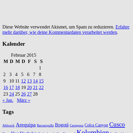
Diese Website verwendet Akismet, um Spam zu reduzieren.
Erfahre
mehr darüber, wie deine Kommentardaten verarbeitet werden
.
Kalender
Februar 2015
M
D
M
D
F
S
S
1
2
3
4
5
6
7
8
9
10
11
12
13
14
15
16
17
18
19
20
21
22
23
24
25
26
27
28
« Jan.
März »
Tags
Cusco
Arequipa
Bogotá
Colca Canyon
Abbruch
Barranquilla
Cartagena
Kolumbien