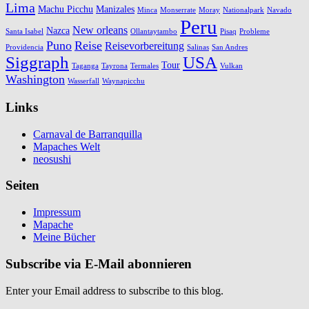
Lima
Machu Picchu
Manizales
Minca
Monserrate
Moray
Nationalpark
Navado
Peru
New orleans
Nazca
Santa Isabel
Ollantaytambo
Pisaq
Probleme
Puno
Reise
Reisevorbereitung
Providencia
Salinas
San Andres
Siggraph
USA
Tour
Taganga
Tayrona
Termales
Vulkan
Washington
Wasserfall
Waynapicchu
Links
Carnaval de Barranquilla
Mapaches Welt
neosushi
Seiten
Impressum
Mapache
Meine Bücher
Subscribe via E-Mail abonnieren
Enter your Email address to subscribe to this blog.