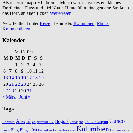
Als ich vor knapp 30Jahren in Minca war, da gab es ein kleines
Dorf, einen Fluss und viel Natur. Heute führt eine geteerte Straße in
das Dorf, an allen Ecken
Weiterlesen →
Veröffentlicht unter
Reise
|
Lemmata:
Kolumbien
,
Minca
|
Kommentieren
Kalender
Mai 2019
M
D
M
D
F
S
S
1
2
3
4
5
6
7
8
9
10
11
12
13
14
15
16
17
18
19
20
21
22
23
24
25
26
27
28
29
30
31
« März
Juni »
Tags
Cusco
Arequipa
Bogotá
Colca Canyon
Abbruch
Barranquilla
Cartagena
Kolumbien
Flug
Flughafen
Finca
Gedanken
kaffee
Karneval
La Candelaria