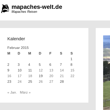
mapaches-welt.de
Mapaches Reisen
Kalender
Februar 2015
M
D
M
D
F
S
S
1
2
3
4
5
6
7
8
9
10
11
12
13
14
15
16
17
18
19
20
21
22
23
24
25
26
27
28
« Jan.
März »