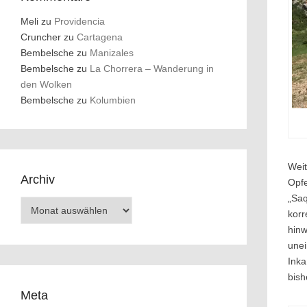
Meli
zu
Providencia
Cruncher
zu
Cartagena
Bembelsche
zu
Manizales
Bembelsche
zu
La Chorrera – Wanderung in
den Wolken
Bembelsche
zu
Kolumbien
Weit
Archiv
Opfe
„Saq
Archiv
korr
hinw
unei
Inka
bish
Meta