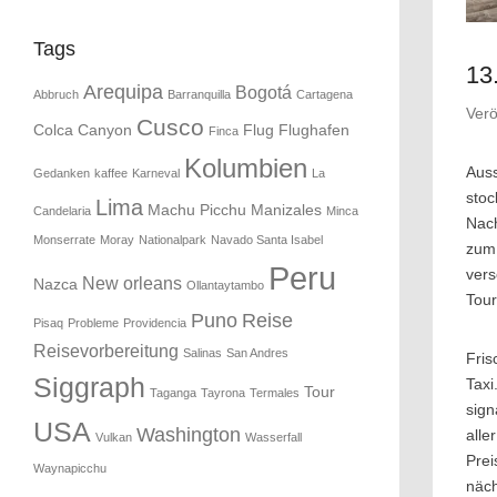
Tags
13
Arequipa
Bogotá
Abbruch
Barranquilla
Cartagena
Verö
Cusco
Colca Canyon
Flug
Flughafen
Finca
Kolumbien
Auss
Gedanken
kaffee
Karneval
La
stoc
Lima
Machu Picchu
Manizales
Candelaria
Minca
Nach
Monserrate
Moray
Nationalpark
Navado Santa Isabel
zum 
Peru
vers
New orleans
Nazca
Ollantaytambo
Tour
Puno
Reise
Pisaq
Probleme
Providencia
Reisevorbereitung
Salinas
San Andres
Fris
Siggraph
Taxi
Tour
Taganga
Tayrona
Termales
sign
USA
Washington
alle
Vulkan
Wasserfall
Prei
Waynapicchu
näch