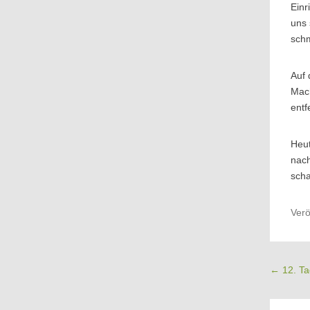
Einr
uns 
schm
Auf 
Mach
entf
Heut
nach
scha
Verö
Beitrags
←
12. Ta