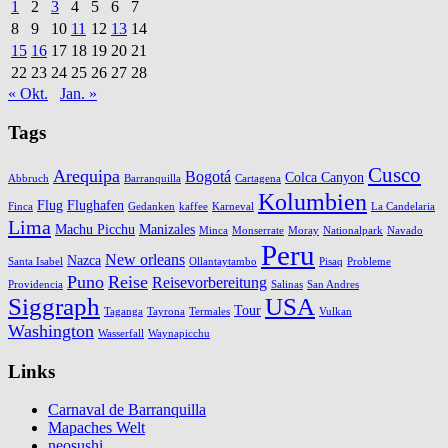
1
2
3
4
5
6
7
8
9
10
11
12
13
14
15
16
17
18
19
20
21
22
23
24
25
26
27
28
« Okt.
Jan. »
Tags
Cusco
Arequipa
Bogotá
Colca Canyon
Abbruch
Barranquilla
Cartagena
Kolumbien
Flug
Flughafen
Finca
Gedanken
kaffee
Karneval
La Candelaria
Lima
Machu Picchu
Manizales
Minca
Monserrate
Moray
Nationalpark
Navado
Peru
New orleans
Nazca
Santa Isabel
Ollantaytambo
Pisaq
Probleme
Puno
Reise
Reisevorbereitung
Providencia
Salinas
San Andres
Siggraph
USA
Tour
Taganga
Tayrona
Termales
Vulkan
Washington
Wasserfall
Waynapicchu
Links
Carnaval de Barranquilla
Mapaches Welt
neosushi