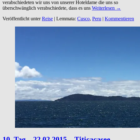
verabschiedeten wir uns von unserer Hoteldame die uns so
überschwänglich verabschiedete, dass es uns
Weiterlesen →
Veröffentlicht unter
Reise
|
Lemmata:
Cusco
,
Peru
|
Kommentieren
10. Tag – 22.02.2015 – Titicacasee