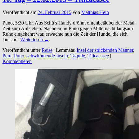
Veröffentlicht am
24. Februar 2015
von
Matthias Hein
Puno, 5:30 Uhr. Aus Schü’s Handy dröhnt ohrenbetäubender Metal.
Zeit zum Aufstehen. Nachdem in Puno gegen Mitternacht langsam
Ruhe eingekehrt war, erwachte nun die Zeit der Hunde, die sich
lautstark
Weiterlesen →
Veröffentlicht unter
Reise
|
Lemmata:
Insel der strickenden Männer
,
Peru
,
Puno
,
schwimmende Inseln
,
Taquile
,
Titicacasee
|
Kommentieren