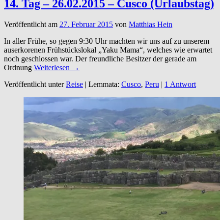
14. Tag – 26.02.2015 – Cusco (Urlaubstag)
Veröffentlicht am
27. Februar 2015
von
Matthias Hein
In aller Frühe, so gegen 9:30 Uhr machten wir uns auf zu unserem
auserkorenen Frühstückslokal „Yaku Mama“, welches wie erwartet
noch geschlossen war. Der freundliche Besitzer der gerade am
Ordnung
Weiterlesen →
Veröffentlicht unter
Reise
|
Lemmata:
Cusco
,
Peru
|
1 Antwort