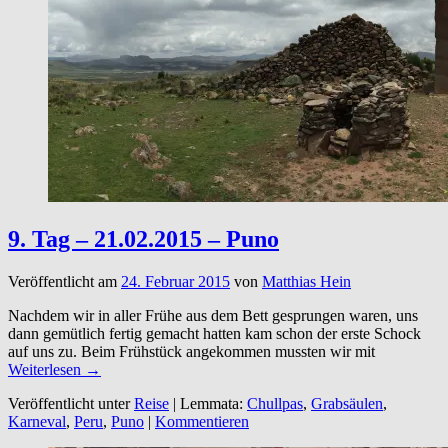
9. Tag – 21.02.2015 – Puno
Veröffentlicht am
24. Februar 2015
von
Matthias Hein
Nachdem wir in aller Frühe aus dem Bett gesprungen waren, uns
dann gemütlich fertig gemacht hatten kam schon der erste Schock
auf uns zu. Beim Frühstück angekommen mussten wir mit
Weiterlesen →
Veröffentlicht unter
Reise
|
Lemmata:
Chullpas
,
Grabsäulen
,
Karneval
,
Peru
,
Puno
|
Kommentieren