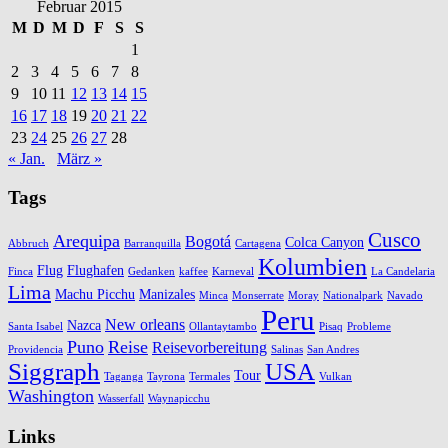
Februar 2015
M
D
M
D
F
S
S
1
2
3
4
5
6
7
8
9
10
11
12
13
14
15
16
17
18
19
20
21
22
23
24
25
26
27
28
« Jan.
März »
Tags
Cusco
Arequipa
Bogotá
Colca Canyon
Abbruch
Barranquilla
Cartagena
Kolumbien
Flug
Flughafen
Finca
Gedanken
kaffee
Karneval
La Candelaria
Lima
Machu Picchu
Manizales
Minca
Monserrate
Moray
Nationalpark
Navado
Peru
New orleans
Nazca
Santa Isabel
Ollantaytambo
Pisaq
Probleme
Puno
Reise
Reisevorbereitung
Providencia
Salinas
San Andres
Siggraph
USA
Tour
Taganga
Tayrona
Termales
Vulkan
Washington
Wasserfall
Waynapicchu
Links