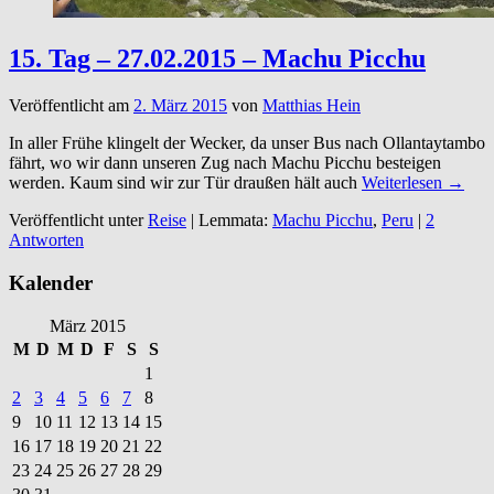
15. Tag – 27.02.2015 – Machu Picchu
Veröffentlicht am
2. März 2015
von
Matthias Hein
In aller Frühe klingelt der Wecker, da unser Bus nach Ollantaytambo
fährt, wo wir dann unseren Zug nach Machu Picchu besteigen
werden. Kaum sind wir zur Tür draußen hält auch
Weiterlesen →
Veröffentlicht unter
Reise
|
Lemmata:
Machu Picchu
,
Peru
|
2
Antworten
Kalender
März 2015
M
D
M
D
F
S
S
1
2
3
4
5
6
7
8
9
10
11
12
13
14
15
16
17
18
19
20
21
22
23
24
25
26
27
28
29