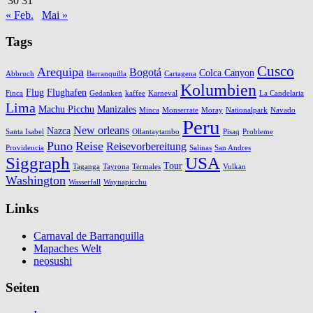
30
31
« Feb.
Mai »
Tags
Cusco
Arequipa
Bogotá
Colca Canyon
Abbruch
Barranquilla
Cartagena
Kolumbien
Flug
Flughafen
Finca
Gedanken
kaffee
Karneval
La Candelaria
Lima
Machu Picchu
Manizales
Minca
Monserrate
Moray
Nationalpark
Navado
Peru
New orleans
Nazca
Santa Isabel
Ollantaytambo
Pisaq
Probleme
Puno
Reise
Reisevorbereitung
Providencia
Salinas
San Andres
Siggraph
USA
Tour
Taganga
Tayrona
Termales
Vulkan
Washington
Wasserfall
Waynapicchu
Links
Carnaval de Barranquilla
Mapaches Welt
neosushi
Seiten