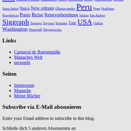
Peru
New orleans
Nazca
Santa Isabel
Ollantaytambo
Pisaq
Probleme
Puno
Reise
Reisevorbereitung
Providencia
Salinas
San Andres
Siggraph
USA
Tour
Taganga
Tayrona
Termales
Vulkan
Washington
Wasserfall
Waynapicchu
Links
Carnaval de Barranquilla
Mapaches Welt
neosushi
Seiten
Impressum
Mapache
Meine Bücher
Subscribe via E-Mail abonnieren
Enter your Email address to subscribe to this blog.
Schließe dich 5 anderen Abonnenten an