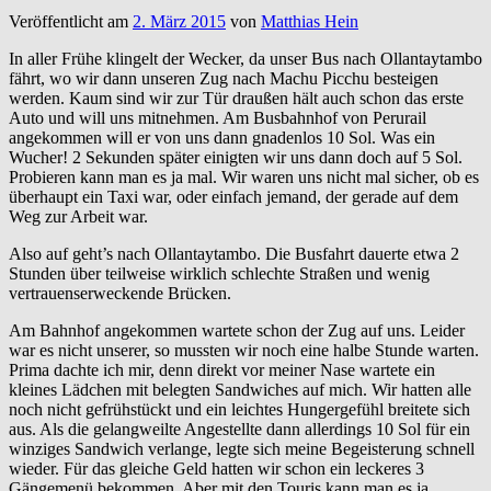
Veröffentlicht am
2. März 2015
von
Matthias Hein
In aller Frühe klingelt der Wecker, da unser Bus nach Ollantaytambo
fährt, wo wir dann unseren Zug nach Machu Picchu besteigen
werden. Kaum sind wir zur Tür draußen hält auch schon das erste
Auto und will uns mitnehmen. Am Busbahnhof von Perurail
angekommen will er von uns dann gnadenlos 10 Sol. Was ein
Wucher! 2 Sekunden später einigten wir uns dann doch auf 5 Sol.
Probieren kann man es ja mal. Wir waren uns nicht mal sicher, ob es
überhaupt ein Taxi war, oder einfach jemand, der gerade auf dem
Weg zur Arbeit war.
Also auf geht’s nach Ollantaytambo. Die Busfahrt dauerte etwa 2
Stunden über teilweise wirklich schlechte Straßen und wenig
vertrauenserweckende Brücken.
Am Bahnhof angekommen wartete schon der Zug auf uns. Leider
war es nicht unserer, so mussten wir noch eine halbe Stunde warten.
Prima dachte ich mir, denn direkt vor meiner Nase wartete ein
kleines Lädchen mit belegten Sandwiches auf mich. Wir hatten alle
noch nicht gefrühstückt und ein leichtes Hungergefühl breitete sich
aus. Als die gelangweilte Angestellte dann allerdings 10 Sol für ein
winziges Sandwich verlange, legte sich meine Begeisterung schnell
wieder. Für das gleiche Geld hatten wir schon ein leckeres 3
Gängemenü bekommen. Aber mit den Touris kann man es ja