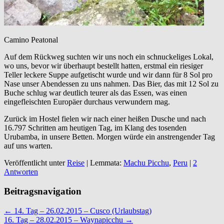
Camino Peatonal
Auf dem Rückweg suchten wir uns noch ein schnuckeliges Lokal,
wo uns, bevor wir überhaupt bestellt hatten, erstmal ein riesiger
Teller leckere Suppe aufgetischt wurde und wir dann für 8 Sol pro
Nase unser Abendessen zu uns nahmen. Das Bier, das mit 12 Sol zu
Buche schlug war deutlich teurer als das Essen, was einen
eingefleischten Europäer durchaus verwundern mag.
Zurück im Hostel fielen wir nach einer heißen Dusche und nach
16.797 Schritten am heutigen Tag, im Klang des tosenden
Urubamba, in unsere Betten. Morgen würde ein anstrengender Tag
auf uns warten.
Veröffentlicht unter
Reise
|
Lemmata:
Machu Picchu
,
Peru
|
2
Antworten
Beitragsnavigation
←
14. Tag – 26.02.2015 – Cusco (Urlaubstag)
16. Tag – 28.02.2015 – Waynapicchu
→