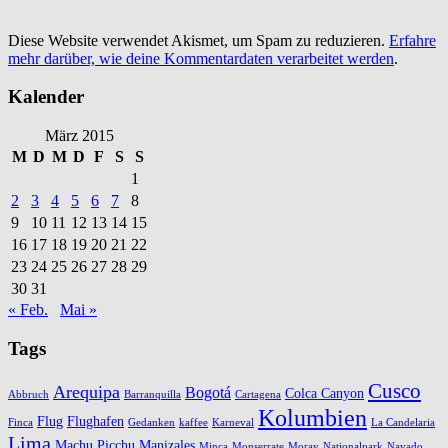
Diese Website verwendet Akismet, um Spam zu reduzieren.
Erfahre
mehr darüber, wie deine Kommentardaten verarbeitet werden
.
Kalender
März 2015
M
D
M
D
F
S
S
1
2
3
4
5
6
7
8
9
10
11
12
13
14
15
16
17
18
19
20
21
22
23
24
25
26
27
28
29
30
31
« Feb.
Mai »
Tags
Cusco
Arequipa
Bogotá
Colca Canyon
Abbruch
Barranquilla
Cartagena
Kolumbien
Flug
Flughafen
Finca
Gedanken
kaffee
Karneval
La Candelaria
Lima
Machu Picchu
Manizales
Minca
Monserrate
Moray
Nationalpark
Navado